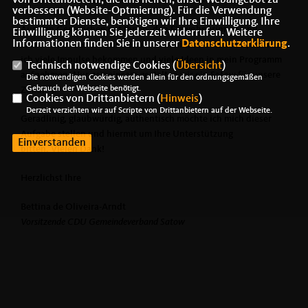
von Drittanbietern, die uns helfen, unser Webangebot zu
verbessern (Website-Optmierung). Für die Verwendung
bestimmter Dienste, benötigen wir Ihre Einwilligung. Ihre
Aus den Gesprächen mit Ihnen, den Einwohnerinnen und
Einwilligung können Sie jederzeit widerrufen. Weitere
Informationen finden Sie in unserer
Datenschutzerklärung
.
Einwohnern der Gemeinde Satow und ihren Ortsteilen, konnte
ich viele Impulse bekommen und viele Ideen in mein Programm
Technisch notwendige Cookies (
Übersicht
)
aufnehmen. Nur gemeinsam gestalten wir ein Satow für unsere
Die notwendigen Cookies werden allein für den ordnungsgemäßen
Gebrauch der Webseite benötigt.
Zukunft!
Cookies von Drittanbietern (
Hinweis
)
Derzeit verzichten wir auf Scripte von Drittanbietern auf der Webseite.
Geradlinig, glaubwürdig, authentisch möchte ich mich dieser
Aufgabe stellen und hiermit um Ihre Unterstützung
Einverstanden
bitten. Vielen Dank!
Herzlichst Ihre
Bettina de Oliveira-Arndt
Vorsitzende CDU Gemeindeverband Satow