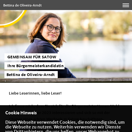
Bettina de Oliveira-Arndt
GEMEINSAM FÜR SATOW
Ihre Bürgermeisterkandidatin
Bettina de Oliveira-Arndt
Liebe Leserinnen, liebe Leser!
Ich freue mich, dass Sie sich für die Bürgermeister*innen-Wahl
am 10. September 2023 interessieren und sich so mit der
Cookie Hinweis
Chance eines echten Wechsels in Satow beschäftigen.
Diese Webseite verwendet Cookies, die notwendig sind, um
die Webseite zu nutzen. Weiterhin verwenden wir Dienste
Ich möchte meine Ideen für die Gemeinde Satow vorstellen.